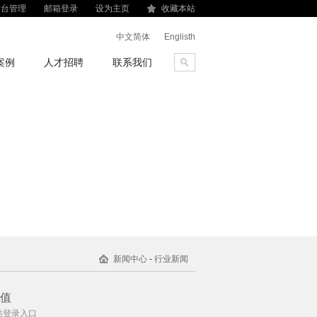
后台管理
邮箱登录
设为主页
收藏本站
中文简体
Englisth
案例
人才招聘
联系我们
新闻中心
-
行业新闻
值
站登录入口