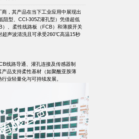
厂商，其产品在当下工业应用中展现出
5L低阻型、CCI-305Z灌孔型）凭借超低
B）、柔性线路板（FCB）和薄膜开关
，耐超声波清洗且可承受260℃高温15秒
CB线路导通、灌孔连接及传感器制
其产品支持柔性基材（如聚酰亚胺薄
动行业轻量化与可持续发展。