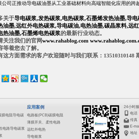
限公司正推动
导电碳油墨
从工业基础材料向高端智能化应用的跨
多关于
导电碳浆,发热碳浆,电热碳浆,石墨烯发热油墨,导电
热油墨,远红外电热碳浆,导电碳油,电热油墨,碳晶浆料,
远红
电热油墨,石墨烯电热碳浆
的最新行业动态。
请关注我们的官网
www.rahablog.com
www.rahablog.com.
容等着您去了解。
有这方面需求的客户欢迎随时与我们联系：1351031014
应用案例
24小时
电话
)碳膜电阻导电碳
电路板(PCB)碳膜电阻
传真
薄膜开关、柔性电路
E-ma
性电路导电碳浆
远红外电热
地址
浆
导电银浆