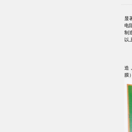
显
电
制
以
在
造
膜